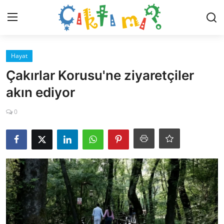
Giriş Yap
Kaydol
Hayat
Çakırlar Korusu'ne ziyaretçiler
İletişim
akın ediyor
Dünya
0
Magazin
Hayat
Teknoloji
Gündem