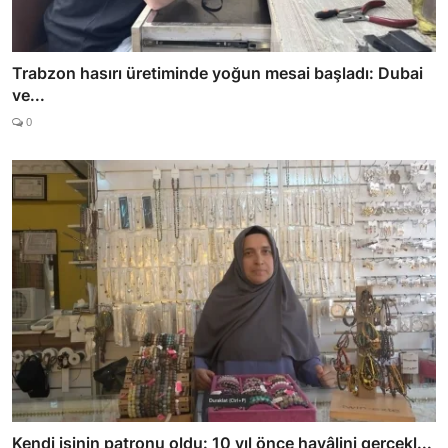
Trabzon hasırı üretiminde yoğun mesai başladı: Dubai
ve...
0
Kendi işinin patronu oldu: 10 yıl önce hayâlini gerçekl...