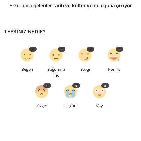
Erzurum'a gelenler tarih ve kültür yolculuğuna çıkıyor
TEPKINIZ NEDIR?
0
0
0
0
Beğen
Beğenme
Sevgi
Komik
me
0
0
0
Kızgın
Üzgün
Vay