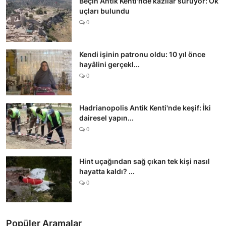
Beçin Antik Kenti'nde kazılar sürüyor: Ok
uçları bulundu
0
Kendi işinin patronu oldu: 10 yıl önce
hayâlini gerçekl...
0
Hadrianopolis Antik Kenti'nde keşif: İki
dairesel yapın...
0
Hint uçağından sağ çıkan tek kişi nasıl
hayatta kaldı? ...
0
Popüler Aramalar