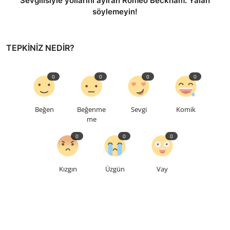
Sevgilisiyle yollarını ayıran Romeo Beckham: Yalan
söylemeyin!
TEPKINIZ NEDIR?
0
0
0
0
Beğen
Beğenme
Sevgi
Komik
me
0
0
0
Kızgın
Üzgün
Vay