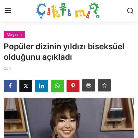
Giriş Yap
Kaydol
Magazin
Popüler dizinin yıldızı biseksüel
İletişim
olduğunu açıkladı
Dünya
0
Magazin
Hayat
Teknoloji
Gündem