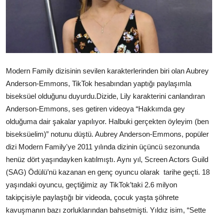
Ekonomi
Modern Family dizisinin sevilen karakterlerinden biri olan Aubrey
Anderson-Emmons, TikTok hesabından yaptığı paylaşımla
biseksüel olduğunu duyurdu.Dizide, Lily karakterini canlandıran
Anderson-Emmons, ses getiren videoya “Hakkımda gey
olduğuma dair şakalar yapılıyor. Halbuki gerçekten öyleyim (ben
biseksüelim)” notunu düştü. Aubrey Anderson-Emmons, popüler
dizi Modern Family'ye 2011 yılında dizinin üçüncü sezonunda
henüz dört yaşındayken katılmıştı. Aynı yıl, Screen Actors Guild
(SAG) Ödülü’nü kazanan en genç oyuncu olarak tarihe geçti. 18
yaşındaki oyuncu, geçtiğimiz ay TikTok’taki 2.6 milyon
takipçisiyle paylaştığı bir videoda, çocuk yaşta şöhrete
kavuşmanın bazı zorluklarından bahsetmişti. Yıldız isim, “Sette