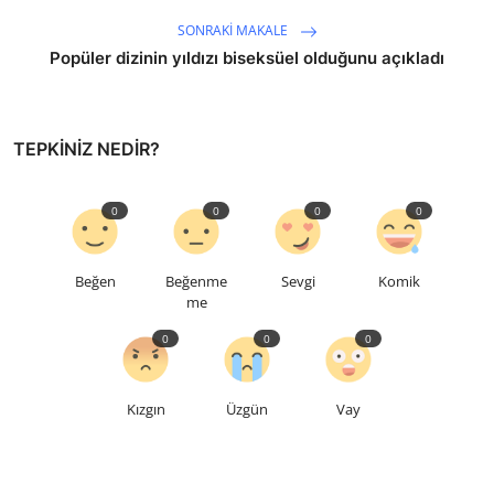
SONRAKI MAKALE
Popüler dizinin yıldızı biseksüel olduğunu açıkladı
TEPKINIZ NEDIR?
0
0
0
0
Beğen
Beğenme
Sevgi
Komik
me
0
0
0
Kızgın
Üzgün
Vay