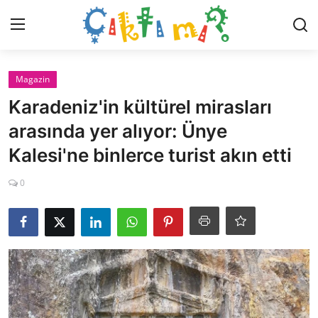
Giriş Yap
Kaydol
Magazin
Karadeniz'in kültürel mirasları
İletişim
arasında yer alıyor: Ünye
Kalesi'ne binlerce turist akın etti
Dünya
0
Magazin
Hayat
Teknoloji
Gündem